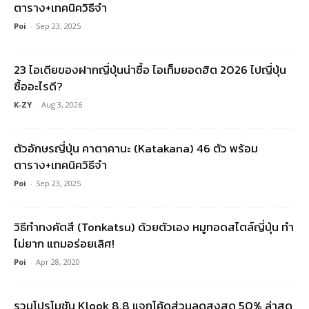
ตาราง+เทคนิควิธีจำ
Poi
-
Sep 23, 2025
23 ไอเดียของฝากญี่ปุ่นน่าซื้อ ไอเท็มยอดฮิต 2026 ไปญี่ปุ่น
ซื้ออะไรดี?
K-ZY
-
Aug 3, 2026
ตัวอักษรญี่ปุ่น คาตาคานะ (Katakana) 46 ตัว พร้อม
ตาราง+เทคนิควิธีจำ
Poi
-
Sep 23, 2025
วิธีทำทงคัตสึ (Tonkatsu) ด้วยตัวเอง หมูทอดสไตล์ญี่ปุ่น ทำ
ไม่ยาก แถมอร่อยเลิศ!
Poi
-
Apr 28, 2020
รวมโปรโมชัน Klook 8.8 แจกโค้ดส่วนลดสูงสุด 50% ล่าสุด