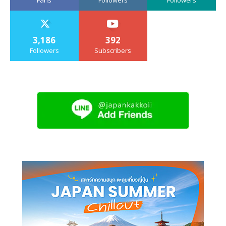
3,186
392
Followers
Subscribers