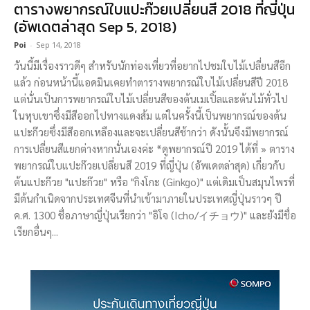
ตารางพยากรณ์ใบแปะก๊วยเปลี่ยนสี 2018 ที่ญี่ปุ่น
(อัพเดตล่าสุด Sep 5, 2018)
Poi
-
Sep 14, 2018
วันนี้มีเรื่องราวดีๆ สำหรับนักท่องเที่ยวที่อยากไปชมใบไม้เปลี่ยนสีอีก
แล้ว ก่อนหน้านี้แอดมินเคยทำตารางพยากรณ์ใบไม้เปลี่ยนสีปี 2018
แต่นั่นเป็นการพยากรณ์ใบไม้เปลี่ยนสีของต้นเมเปิ้ลและต้นไม้ทั่วไป
ในหุบเขาซึ่งมีสีออกไปทางแดงส้ม แต่ในครั้งนี้เป็นพยากรณ์ของต้น
แปะก๊วยซึ่งมีสีออกเหลืองและจะเปลี่ยนสีช้ากว่า ดังนั้นจึงมีพยากรณ์
การเปลี่ยนสีแยกต่างหากนั่นเองค่ะ *ดูพยากรณ์ปี 2019 ได้ที่ » ตาราง
พยากรณ์ใบแปะก๊วยเปลี่ยนสี 2019 ที่ญี่ปุ่น (อัพเดตล่าสุด) เกี่ยวกับ
ต้นแปะก๊วย "แปะก๊วย" หรือ "กิงโกะ (Ginkgo)" แต่เดิมเป็นสมุนไพรที่
มีต้นกำเนิดจากประเทศจีนที่นำเข้ามาภายในประเทศญี่ปุ่นราวๆ ปี
ค.ศ. 1300 ชื่อภาษาญี่ปุ่นเรียกว่า "อิโจ (Icho/イチョウ)" และยังมีชื่อ
เรียกอื่นๆ...