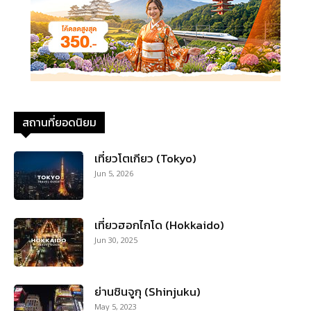
สถานที่ยอดนิยม
เที่ยวโตเกียว (Tokyo)
Jun 5, 2026
เที่ยวฮอกไกโด (Hokkaido)
Jun 30, 2025
ย่านชินจูกุ (Shinjuku)
May 5, 2023