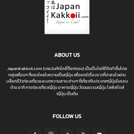
ABOUT US
JapanKakkoii.com (เจแปนคักโคอี้ด็อทคอม) เป็นเว็บไซต์ที่จัดทำขึ้นโดย
กลุ่มเพื่อนๆ ที่หลงใหลในความเป็นญี่ปุ่น เพื่อแชร์เรื่องราวที่น่าสนใจผ่าน
บล็อกรีวิวท่องเที่ยวและบทความสาระต่างๆ ที่เกี่ยวกับประเทศญี่ปุ่นในรอบ
ด้าน อาทิ การท่องเที่ยวญี่ปุ่น อาหารญี่ปุ่น วัฒนธรรมญี่ปุ่น ไลฟ์สไตล์
ญี่ปุ่น เป็นต้น
FOLLOW US