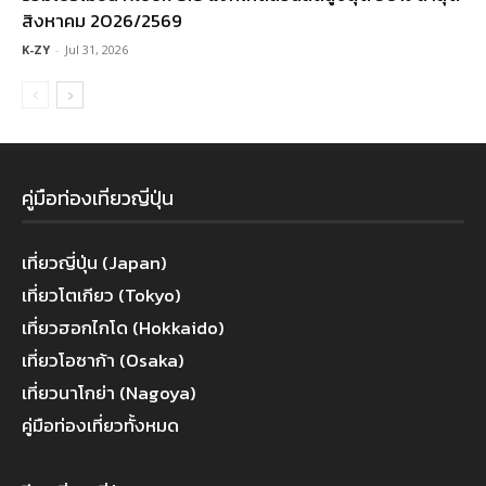
สิงหาคม 2026/2569
K-ZY
-
Jul 31, 2026
คู่มือท่องเที่ยวญี่ปุ่น
เที่ยวญี่ปุ่น (Japan)
เที่ยวโตเกียว (Tokyo)
เที่ยวฮอกไกโด (Hokkaido)
เที่ยวโอซาก้า (Osaka)
เที่ยวนาโกย่า (Nagoya)
คู่มือท่องเที่ยวทั้งหมด