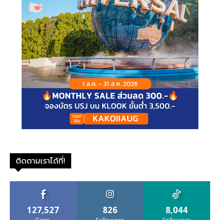
ติดตามเราได้ที่!
127,527
826
8,044
Fans
Followers
Followers