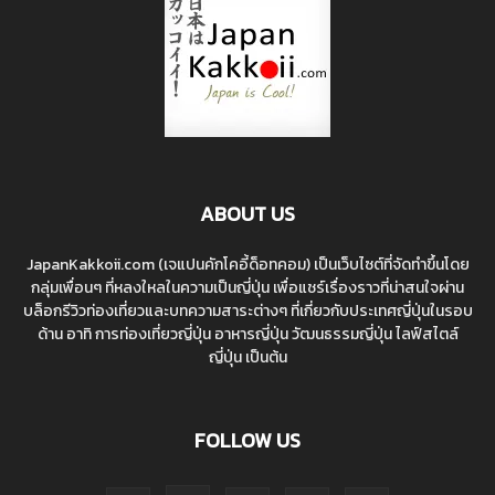
ABOUT US
JapanKakkoii.com (เจแปนคักโคอี้ด็อทคอม) เป็นเว็บไซต์ที่จัดทำขึ้นโดย
กลุ่มเพื่อนๆ ที่หลงใหลในความเป็นญี่ปุ่น เพื่อแชร์เรื่องราวที่น่าสนใจผ่าน
บล็อกรีวิวท่องเที่ยวและบทความสาระต่างๆ ที่เกี่ยวกับประเทศญี่ปุ่นในรอบ
ด้าน อาทิ การท่องเที่ยวญี่ปุ่น อาหารญี่ปุ่น วัฒนธรรมญี่ปุ่น ไลฟ์สไตล์
ญี่ปุ่น เป็นต้น
FOLLOW US