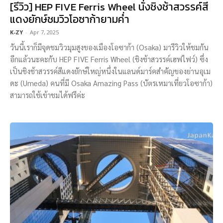
[รีวิว] HEP FIVE Ferris Wheel นั่งชิงช้าสวรรค์สี
แดงยักษ์ชมวิวโอซาก้ายามค่ำ
K-ZY
-
Apr 7, 2025
วันนี้เราก็มีจุดชมวิวมุมสูงของเมืองโอซาก้า (Osaka) มารีวิวให้ชมกัน
อีกแล้วนะคะกับ HEP FIVE Ferris Wheel (ชิงช้าสวรรค์เฮฟไฟว์) ซึ่ง
เป็นชิงช้าสวรรค์สีแดงยักษ์ใหญ่หนึ่งในแลนด์มาร์คสำคัญของย่านอุเม
ดะ (Umeda) คนที่มี Osaka Amazing Pass (บัตรเหมาเที่ยวโอซาก้า)
สามารถใช้เข้าชมได้ฟรีค่ะ