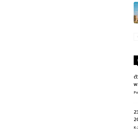
ต
พ
Po
2
20
K-