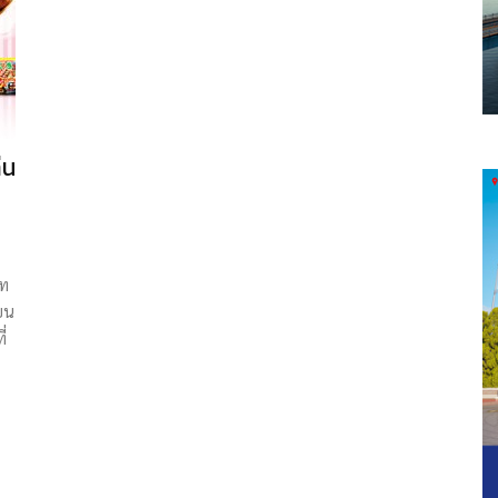
่น
ัท
ียน
่