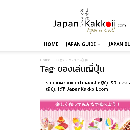
นานา
สาระ
เกี่ยว
กับ
ญี่ปุ่น
และ
HOME
JAPAN GUIDE
JAPAN B
การ
ท่อง
เที่ยว
Home
Tags
ของเล่นญี่ปุ่น
Tag: ของเล่นญี่ปุ่น
ญี่ปุ่น
รวมบทความแนะนำของเล่นญี่ปุ่น รีวิวของเล
ญี่ปุ่น ได้ที่ JapanKakkoii.com