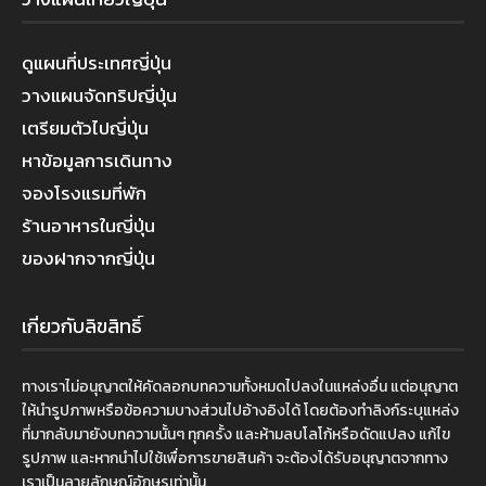
ดูแผนที่ประเทศญี่ปุ่น
วางแผนจัดทริปญี่ปุ่น
เตรียมตัวไปญี่ปุ่น
หาข้อมูลการเดินทาง
จองโรงแรมที่พัก
ร้านอาหารในญี่ปุ่น
ของฝากจากญี่ปุ่น
เกี่ยวกับลิขสิทธิ์
ทางเราไม่อนุญาตให้คัดลอกบทความทั้งหมดไปลงในแหล่งอื่น แต่อนุญาต
ให้นำรูปภาพหรือข้อความบางส่วนไปอ้างอิงได้ โดยต้องทำลิงก์ระบุแหล่ง
ที่มากลับมายังบทความนั้นๆ ทุกครั้ง และห้ามลบโลโก้หรือดัดแปลง แก้ไข
รูปภาพ และหากนำไปใช้เพื่อการขายสินค้า จะต้องได้รับอนุญาตจากทาง
เราเป็นลายลักษณ์อักษรเท่านั้น