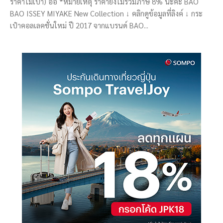
ราคาไม่เบา) อิอิ *หมายเหตุ ราคายังไม่รวมภาษี 8% นะคะ BAO
BAO ISSEY MIYAKE New Collection ↓ คลิกดูข้อมูลที่ลิงค์ ↓ กระ
เป๋าคอลเลคชั่นใหม่ ปี 2017 จากแบรนด์ BAO...