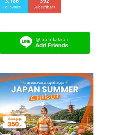
3,186
392
Followers
Subscribers