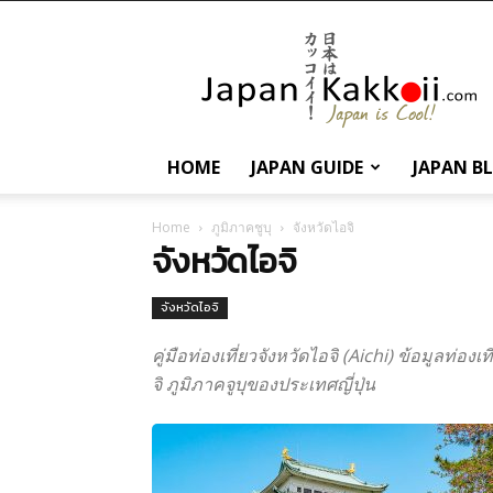
นานา
สาระ
เกี่ยว
กับ
ญี่ปุ่น
และ
HOME
JAPAN GUIDE
JAPAN B
การ
ท่อง
เที่ยว
Home
ภูมิภาคชูบุ
จังหวัดไอจิ
จังหวัดไอจิ
ญี่ปุ่น
จังหวัดไอจิ
คู่มือท่องเที่ยวจังหวัดไอจิ (Aichi) ข้อมูลท่
จิ ภูมิภาคจูบุของประเทศญี่ปุ่น