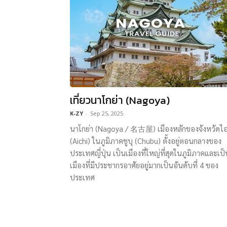
เที่ยวนาโกย่า (Nagoya)
K-ZY
-
Sep 25, 2025
นาโกย่า (Nagoya / 名古屋) เมืองหลักของจังหวัดไอ
(Aichi) ในภูมิภาคชูบุ (Chubu) ตั้งอยู่ตอนกลางของ
ประเทศญี่ปุ่น เป็นเมืองที่ใหญ่ที่สุดในภูมิภาคและเป็
เมืองที่มีประชากรอาศัยอยู่มากเป็นอันดับที่ 4 ของ
ประเทศ