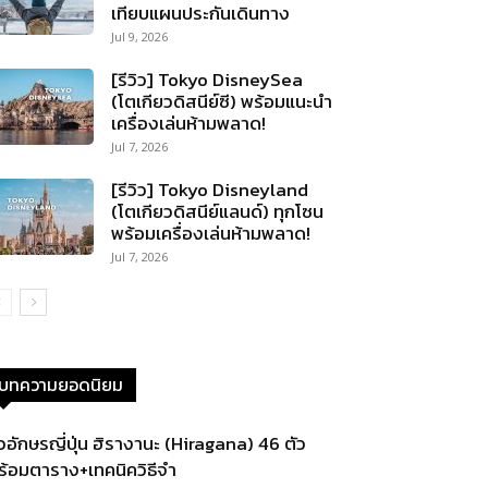
เทียบแผนประกันเดินทาง
Jul 9, 2026
[รีวิว] Tokyo DisneySea
(โตเกียวดิสนีย์ซี) พร้อมแนะนำ
เครื่องเล่นห้ามพลาด!
Jul 7, 2026
[รีวิว] Tokyo Disneyland
(โตเกียวดิสนีย์แลนด์) ทุกโซน
พร้อมเครื่องเล่นห้ามพลาด!
Jul 7, 2026
บทความยอดนิยม
ัวอักษรญี่ปุ่น ฮิรางานะ (Hiragana) 46 ตัว
ร้อมตาราง+เทคนิควิธีจำ