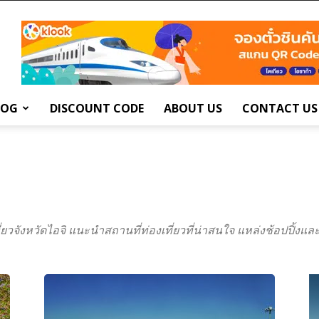
LOG
DISCOUNT CODE
ABOUT US
CONTACT US
องเที่ยวจังหวัดไอจิ แนะนำสถานที่ท่องเที่ยวที่น่าสนใจ แหล่งช้อปปิ้