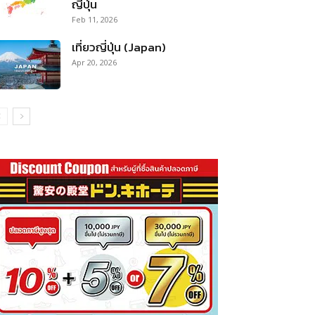
ญี่ปุ่น
Feb 11, 2026
เที่ยวญี่ปุ่น (Japan)
Apr 20, 2026